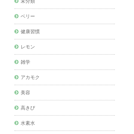
未分類
ベリー
健康習慣
レモン
雑学
アカモク
美容
高きび
水素水