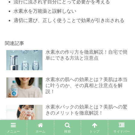
流行に流されず自分にとって必要かを考える
水素水を万能薬と誤解しない
適切に選び、正しく使うことで効果が引き出される
関連記事
水素水の作り方を徹底解説！自宅で簡
単にできる方法と注意点
水素水の肌への効果とは？美肌は本当
に叶うのか、その真相と注意点を解
説！
水素水パックの効果とは？美肌への驚
きのメリットを徹底解説！
メニュー
ホーム
検索
トップ
サイドバー
水素水ダイエットは効果なし？その真