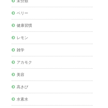
未分類
ベリー
健康習慣
レモン
雑学
アカモク
美容
高きび
水素水