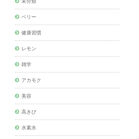
未分類
ベリー
健康習慣
レモン
雑学
アカモク
美容
高きび
水素水