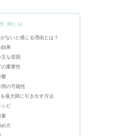
次
果がないと感じる理由とは？
る効果
い主な原因
グの重要性
影響
作用の可能性
果を最大限に引き出す方法
レシピ
適量
極め方
限